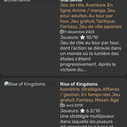
Jeu de rôle
Aventure
En
,
,
ligne
Anime / manga
Jeu
,
,
pour adultes
Au tour par
,
tour
Jeu gratuit
Tactique
,
,
,
Fantasy
Jeu de rôle japonais
,
11 décembre 2025
Joueurs:
10/10
Jeu de rôle au tour par tour,
dont l'action se déroule dans
un monde où la lumière des
étoiles s'éteint
progressivement. Après la
victoire du...
Rise of Kingdoms
Isométrie
Stratégie
Affaires
,
,
/ gestion
En temps réel
Jeu
,
,
gratuit
Fantasy
Moyen Âge
,
,
2 avril 2018
Joueurs:
6.3/10
Une stratégie multijoueur
dans laquelle les joueurs
développent leur base et