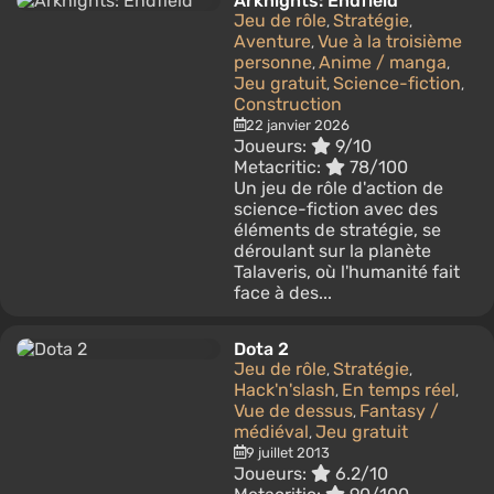
Arknights: Endfield
Jeu de rôle
Stratégie
,
,
Aventure
Vue à la troisième
,
personne
Anime / manga
,
,
Jeu gratuit
Science-fiction
,
,
Construction
22 janvier 2026
Joueurs:
9/10
Metacritic:
78/100
Un jeu de rôle d'action de
science-fiction avec des
éléments de stratégie, se
déroulant sur la planète
Talaveris, où l'humanité fait
face à des...
Dota 2
Jeu de rôle
Stratégie
,
,
Hack'n'slash
En temps réel
,
,
Vue de dessus
Fantasy /
,
médiéval
Jeu gratuit
,
9 juillet 2013
Joueurs:
6.2/10