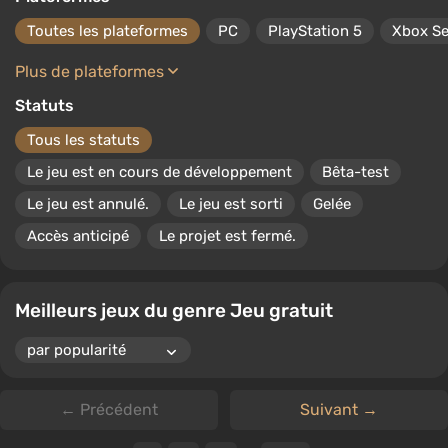
Toutes les plateformes
PC
PlayStation 5
Xbox Se
Plus de plateformes
Statuts
Tous les statuts
Le jeu est en cours de développement
Bêta-test
Le jeu est annulé.
Le jeu est sorti
Gelée
Accès anticipé
Le projet est fermé.
Meilleurs jeux du genre Jeu gratuit
← Précédent
Suivant →