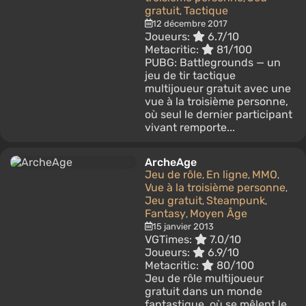
gratuit
Tactique
,
12 décembre 2017
Joueurs:
6.7/10
Metacritic:
81/100
PUBG: Battlegrounds — un
jeu de tir tactique
multijoueur gratuit avec une
vue à la troisième personne,
où seul le dernier participant
vivant remporte...
ArcheAge
Jeu de rôle
En ligne
MMO
,
,
,
Vue à la troisième personne
,
Jeu gratuit
Steampunk
,
,
Fantasy
Moyen Âge
,
15 janvier 2013
VGTimes:
7.0/10
Joueurs:
6.9/10
Metacritic:
80/100
Jeu de rôle multijoueur
gratuit dans un monde
fantastique, où se mêlent le