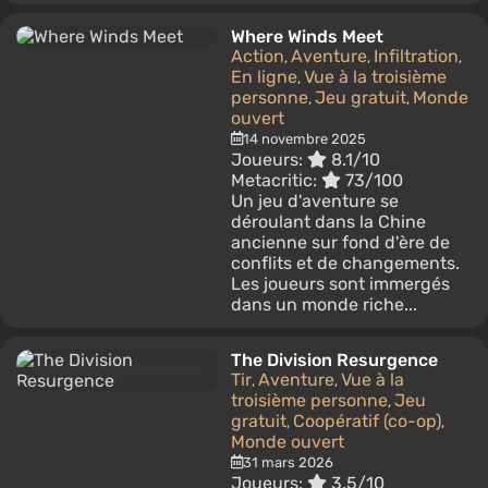
Where Winds Meet
Action
Aventure
Infiltration
,
,
,
En ligne
Vue à la troisième
,
personne
Jeu gratuit
Monde
,
,
ouvert
14 novembre 2025
Joueurs:
8.1/10
Metacritic:
73/100
Un jeu d'aventure se
déroulant dans la Chine
ancienne sur fond d'ère de
conflits et de changements.
Les joueurs sont immergés
dans un monde riche...
The Division Resurgence
Tir
Aventure
Vue à la
,
,
troisième personne
Jeu
,
gratuit
Coopératif (co-op)
,
,
Monde ouvert
31 mars 2026
Joueurs:
3.5/10