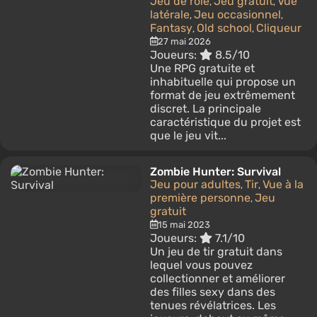
Jeu de rôle
Jeu gratuit
Vue
,
,
latérale
Jeu occasionnel
,
,
Fantasy
Old school
Cliqueur
,
,
27 mai 2026
Joueurs:
8.5/10
Une RPG gratuite et
inhabituelle qui propose un
format de jeu extrêmement
discret. La principale
caractéristique du projet est
que le jeu vit...
Zombie Hunter: Survival
Jeu pour adultes
Tir
Vue à la
,
,
première personne
Jeu
,
gratuit
15 mai 2023
Joueurs:
7.1/10
Un jeu de tir gratuit dans
lequel vous pouvez
collectionner et améliorer
des filles sexy dans des
tenues révélatrices. Les