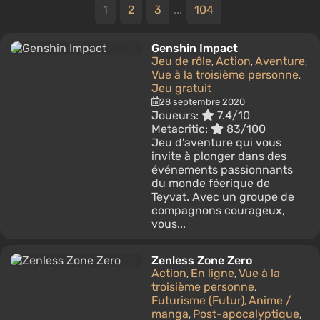
1
2
3
...
104
Genshin Impact
Jeu de rôle
Action
Aventure
,
,
,
Vue à la troisième personne
,
Jeu gratuit
28 septembre 2020
Joueurs:
7.4/10
Metacritic:
83/100
Jeu d'aventure qui vous
invite à plonger dans des
événements passionnants
du monde féerique de
Teyvat. Avec un groupe de
compagnons courageux,
vous...
Zenless Zone Zero
Action
En ligne
Vue à la
,
,
troisième personne
,
Futurisme (Futur)
Anime /
,
manga
Post-apocalyptique
,
,