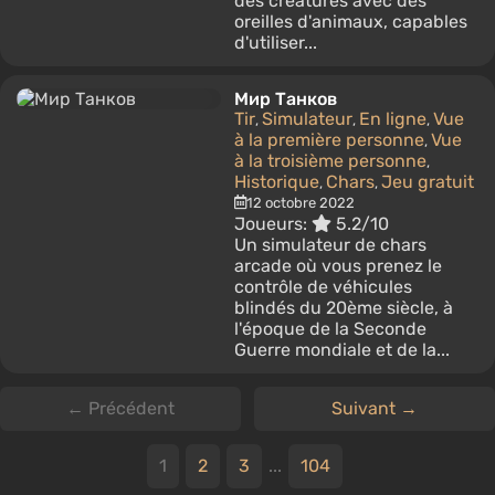
des créatures avec des
oreilles d'animaux, capables
d'utiliser...
Мир Танков
Tir
Simulateur
En ligne
Vue
,
,
,
à la première personne
Vue
,
à la troisième personne
,
Historique
Chars
Jeu gratuit
,
,
12 octobre 2022
Joueurs:
5.2/10
Un simulateur de chars
arcade où vous prenez le
contrôle de véhicules
blindés du 20ème siècle, à
l'époque de la Seconde
Guerre mondiale et de la...
← Précédent
Suivant →
1
2
3
...
104