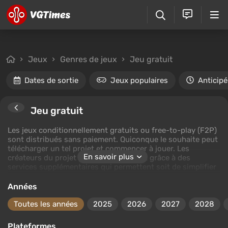
Jeux
Genres de jeux
Jeu gratuit
Dates de sortie
Jeux populaires
Anticipé
Jeu gratuit
Les jeux conditionnellement gratuits ou free-to-play (F2P)
sont distribués sans paiement. Quiconque le souhaite peut
télécharger un tel projet et commencer à jouer. Les
En savoir plus
créateurs du projet gagnent de l'argent grâce à des
services supplémentaires qui permettent soit de simplifier
le gameplay, soit de le diversifier, soit de mettre
visuellement en valeur leurs personnages.
Années
Toutes les années
2025
2026
2027
2028
Plateformes