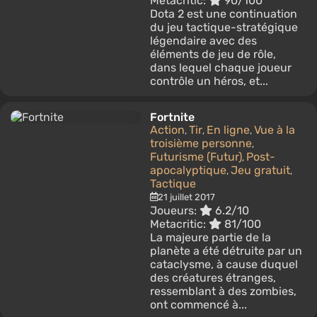
Metacritic:
90/100
Dota 2 est une continuation
du jeu tactique-stratégique
légendaire avec des
éléments de jeu de rôle,
dans lequel chaque joueur
contrôle un héros, et...
Fortnite
Action
Tir
En ligne
Vue à la
,
,
,
troisième personne
,
Futurisme (Futur)
Post-
,
apocalyptique
Jeu gratuit
,
,
Tactique
21 juillet 2017
Joueurs:
6.2/10
Metacritic:
81/100
La majeure partie de la
planète a été détruite par un
cataclysme, à cause duquel
des créatures étranges,
ressemblant à des zombies,
ont commencé à...