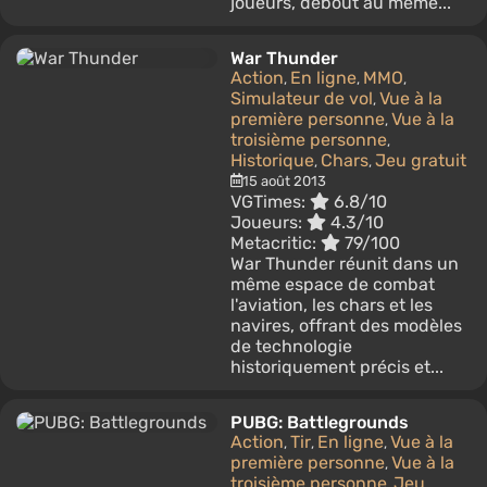
joueurs, debout au même...
War Thunder
Action
En ligne
MMO
,
,
,
Simulateur de vol
Vue à la
,
première personne
Vue à la
,
troisième personne
,
Historique
Chars
Jeu gratuit
,
,
15 août 2013
VGTimes:
6.8/10
Joueurs:
4.3/10
Metacritic:
79/100
War Thunder réunit dans un
même espace de combat
l'aviation, les chars et les
navires, offrant des modèles
de technologie
historiquement précis et...
PUBG: Battlegrounds
Action
Tir
En ligne
Vue à la
,
,
,
première personne
Vue à la
,
troisième personne
Jeu
,