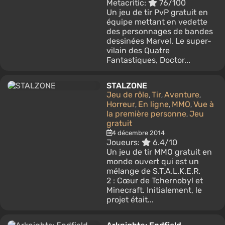
Metacritic:
76/100
Un jeu de tir PvP gratuit en
équipe mettant en vedette
des personnages de bandes
dessinées Marvel. Le super-
vilain des Quatre
Fantastiques, Doctor...
STALZONE
Jeu de rôle
Tir
Aventure
,
,
,
Horreur
En ligne
MMO
Vue à
,
,
,
la première personne
Jeu
,
gratuit
4 décembre 2014
Joueurs:
6.4/10
Un jeu de tir MMO gratuit en
monde ouvert qui est un
mélange de S.T.A.L.K.E.R.
2 : Cœur de Tchernobyl et
Minecraft. Initialement, le
projet était...