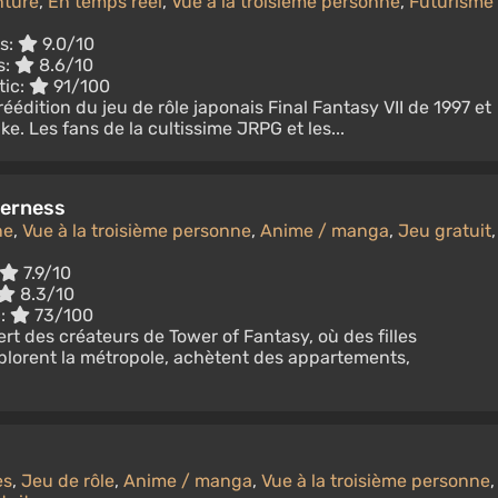
ture
,
En temps réel
,
Vue à la troisième personne
,
Futurisme
s:
9.0/10
s:
8.6/10
tic:
91/100
éédition du jeu de rôle japonais Final Fantasy VII de 1997 et
ke. Les fans de la cultissime JRPG et les...
verness
ne
,
Vue à la troisième personne
,
Anime / manga
,
Jeu gratuit
,
7.9/10
8.3/10
c:
73/100
 des créateurs de Tower of Fantasy, où des filles
lorent la métropole, achètent des appartements,
es
,
Jeu de rôle
,
Anime / manga
,
Vue à la troisième personne
,