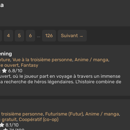
ga
4
5
6
...
126
Suivant →
ening
ture
,
Vue à la troisième personne
,
Anime / manga
,
e ouvert
,
Fantasy
:
6.8/10
ert, où le joueur part en voyage à travers un immense
la recherche de héros légendaires. L'histoire combine de
a troisième personne
,
Futurisme (Futur)
,
Anime / manga
,
 gratuit
,
Coopératif (co-op)
8.1/10