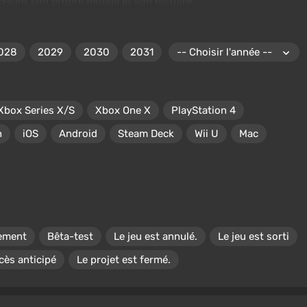
créant son propre monde et son histoire.
028
2029
2030
2031
Xbox Series X/S
Xbox One X
PlayStation 4
h
iOS
Android
Steam Deck
Wii U
Mac
pement
Bêta-test
Le jeu est annulé.
Le jeu est sorti
cès anticipé
Le projet est fermé.