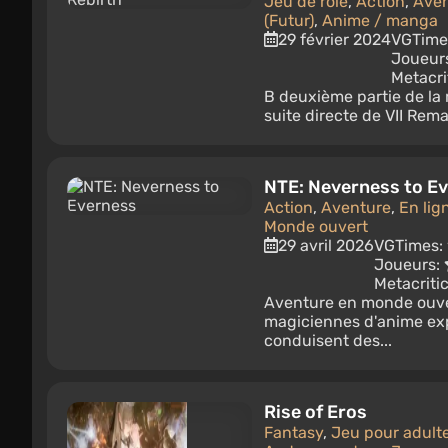
Jeu de rôle
,
Action
,
Aven
(Futur)
,
Anime / manga
29 février 2024
VGTime
Joueur
Metacri
В deuxième partie de la r
suite directe de VII Rema
NTE: Neverness to E
Action
,
Aventure
,
En lig
Monde ouvert
29 avril 2026
VGTimes:
Joueurs:
Metacriti
Aventure en monde ouvert
magiciennes d'anime exp
conduisent des...
Rise of Eros
Fantasy
,
Jeu pour adult