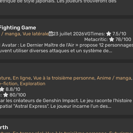
trique de style japonais. Les joueurs trouveront des
 Fighting Game
 / manga
,
Vue latérale
23 juillet 2026
VGTimes:
7.5/10
Metacritic:
78/100
« Avatar : Le Dernier Maître de l'Air » propose 12 personnage
uvent utiliser diverses attaques et un système de...
ture
,
En ligne
,
Vue à la troisième personne
,
Anime / manga
,
-fiction
,
Exploration
8.8/10
c:
80/100
r les créateurs de Genshin Impact. Le jeu raconte l'histoire
atial "Astral Express". Le joueur incarne l'un des...
irth