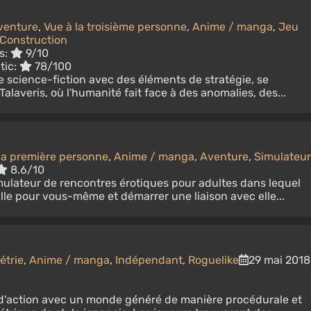
venture
,
Vue à la troisième personne
,
Anime / manga
,
Jeu
Construction
s:
9/10
tic:
78/100
de science-fiction avec des éléments de stratégie, se
Talaveris, où l'humanité fait face à des anomalies, des...
la première personne
,
Anime / manga
,
Aventure
,
Simulateur
8.6/10
mulateur de rencontres érotiques pour adultes dans lequel
lle pour vous-même et démarrer une liaison avec elle...
étrie
,
Anime / manga
,
Indépendant
,
Roguelike
29 mai 2018
d'action avec un monde généré de manière procédurale et