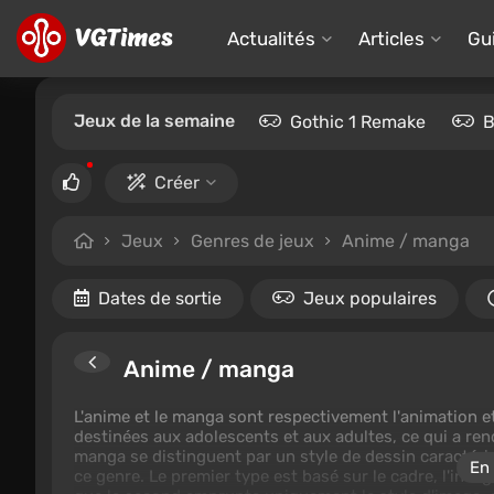
Actualités
Articles
Gu
Jeux de la semaine
Gothic 1 Remake
B
Créer
Jeux
Genres de jeux
Anime / manga
Dates de sortie
Jeux populaires
Anime / manga
L'anime et le manga sont respectivement l'animation e
destinées aux adolescents et aux adultes, ce qui a ren
manga se distinguent par un style de dessin caractéris
En 
ce genre. Le premier type est basé sur le cadre, l'int