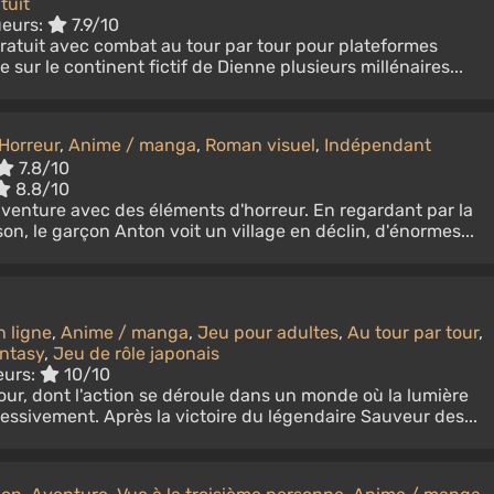
tuit
eurs:
7.9/10
gratuit avec combat au tour par tour pour plateformes
e sur le continent fictif de Dienne plusieurs millénaires...
Horreur
,
Anime / manga
,
Roman visuel
,
Indépendant
7.8/10
8.8/10
aventure avec des éléments d'horreur. En regardant par la
son, le garçon Anton voit un village en déclin, d'énormes...
n ligne
,
Anime / manga
,
Jeu pour adultes
,
Au tour par tour
,
ntasy
,
Jeu de rôle japonais
eurs:
10/10
tour, dont l'action se déroule dans un monde où la lumière
ressivement. Après la victoire du légendaire Sauveur des...