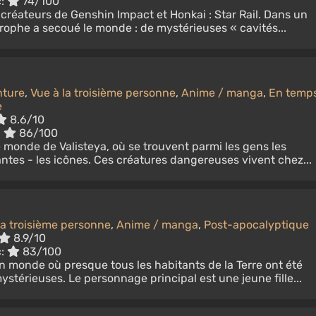
c:
74/100
 créateurs de Genshin Impact et Honkai : Star Rail. Dans un
rophe a secoué le monde : de mystérieuses « cavités...
ture
,
Vue à la troisième personne
,
Anime / manga
,
En temp
e
8.6/10
:
86/100
e monde de Valisteya, où se trouvent parmi les gens les
antes - les icônes. Ces créatures dangereuses vivent chez...
la troisième personne
,
Anime / manga
,
Post-apocalyptique
8.9/10
c:
83/100
n monde où presque tous les habitants de la Terre ont été
ystérieuses. Le personnage principal est une jeune fille...