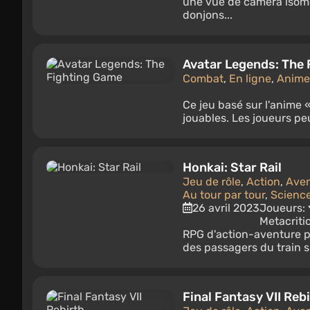
une vue de caméra isomé
donjons...
Avatar Legends: The
Combat
,
En ligne
,
Anime
Ce jeu basé sur l'anime 
jouables. Les joueurs pe
Honkai: Star Rail
Jeu de rôle
,
Action
,
Aven
Au tour par tour
,
Science
26 avril 2023
Joueurs:
Metacriti
RPG d'action-aventure pa
des passagers du train sp
Final Fantasy VII Reb