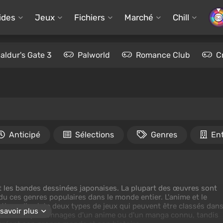
ides
Jeux
Fichiers
Marché
Chill
aldur's Gate 3
Palworld
Romance Club
C
Anticipé
Sélections
Genres
Ent
t les bandes dessinées japonaises. La plupart des œuvres sont
du ces genres populaires dans le monde entier. L'anime et le
tique. Il existe deux types de jeux qui peuvent être classés dan
savoir plus
rigue et les personnages d'un anime ou d'un manga connu, tandis