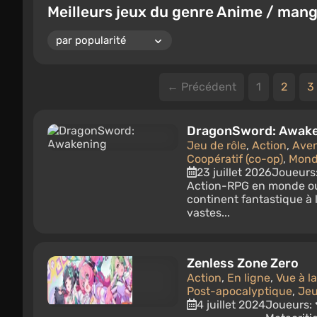
Meilleurs jeux du genre Anime / man
← Précédent
1
2
3
DragonSword: Awak
Jeu de rôle
,
Action
,
Aven
Coopératif (co-op)
,
Mond
23 juillet 2026
Joueurs
Action-RPG en monde ouv
continent fantastique à 
vastes...
Zenless Zone Zero
Action
,
En ligne
,
Vue à l
Post-apocalyptique
,
Jeu
4 juillet 2024
Joueurs: