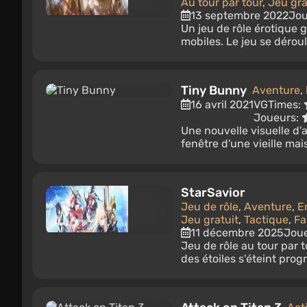
Au tour par tour
,
Jeu gra
13 septembre 2022
Jou
Un jeu de rôle érotique 
mobiles. Le jeu se déroul
Tiny Bunny
Aventure
,
16 avril 2021
VGTimes:
Joueurs:
Une nouvelle visuelle d'
fenêtre d'une vieille mai
StarSavior
Jeu de rôle
,
Aventure
,
E
Jeu gratuit
,
Tactique
,
Fa
11 décembre 2025
Jou
Jeu de rôle au tour par 
des étoiles s'éteint prog