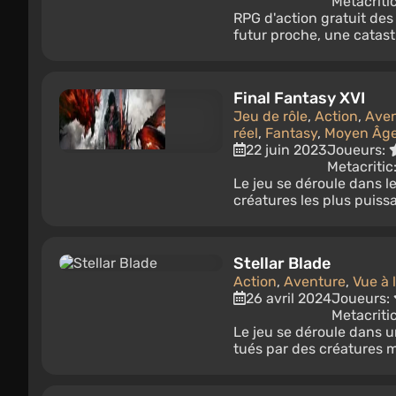
Metacriti
RPG d'action gratuit des
futur proche, une catast
Final Fantasy XVI
Jeu de rôle
,
Action
,
Aven
réel
,
Fantasy
,
Moyen Âg
22 juin 2023
Joueurs:
Metacritic
Le jeu se déroule dans l
créatures les plus puiss
Stellar Blade
Action
,
Aventure
,
Vue à 
26 avril 2024
Joueurs:
Metacriti
Le jeu se déroule dans u
tués par des créatures m