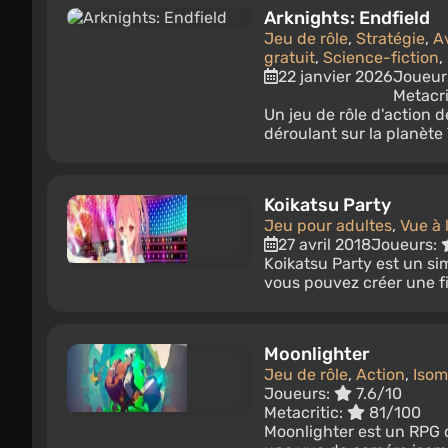
Arknights: Endfield
Jeu de rôle
,
Stratégie
,
A
gratuit
,
Science-fiction
,
22 janvier 2026
Joueur
Metacri
Un jeu de rôle d'action 
déroulant sur la planète 
Koikatsu Party
Jeu pour adultes
,
Vue à 
27 avril 2018
Joueurs:
Koikatsu Party est un si
vous pouvez créer une fi
Moonlighter
Jeu de rôle
,
Action
,
Isom
Joueurs:
7.6/10
Metacritic:
81/100
Moonlighter est un RPG 