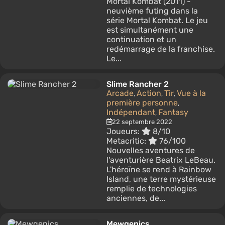
Mortal Kombat (2011) -
neuvième futing dans la
série Mortal Kombat. Le jeu
est simultanément une
continuation et un
redémarrage de la franchise.
Le...
Slime Rancher 2
Arcade
Action
Tir
Vue à la
,
,
,
première personne
,
Indépendant
Fantasy
,
22 septembre 2022
Joueurs:
8/10
Metacritic:
76/100
Nouvelles aventures de
l'aventurière Beatrix LeBeau.
L'héroïne se rend à Rainbow
Island, une terre mystérieuse
remplie de technologies
anciennes, de...
Mewgenics