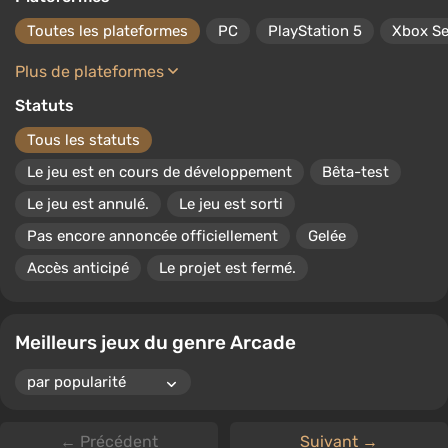
trois boutons : à gauche, à droite et accélération. De la
même manière, le processus de jeu est simplifié dans
Toutes les plateformes
PC
PlayStation 5
Xbox Se
d'autres genres d'arcade.
Plus de plateformes
Statuts
Tous les statuts
Le jeu est en cours de développement
Bêta-test
Le jeu est annulé.
Le jeu est sorti
Pas encore annoncée officiellement
Gelée
Accès anticipé
Le projet est fermé.
Meilleurs jeux du genre Arcade
← Précédent
Suivant →