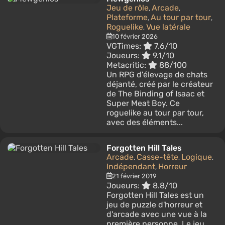
Jeu de rôle
Arcade
,
,
Plateforme
Au tour par tour
,
,
Roguelike
Vue latérale
,
10 février 2026
VGTimes:
7.6/10
Joueurs:
9.1/10
Metacritic:
88/100
Un RPG d'élevage de chats
déjanté, créé par le créateur
de The Binding of Isaac et
Super Meat Boy. Ce
roguelike au tour par tour,
avec des éléments...
Forgotten Hill Tales
Arcade
Casse-tête
Logique
,
,
,
Indépendant
Horreur
,
21 février 2019
Joueurs:
8.8/10
Forgotten Hill Tales est un
jeu de puzzle d'horreur et
d'arcade avec une vue à la
première personne. Le jeu