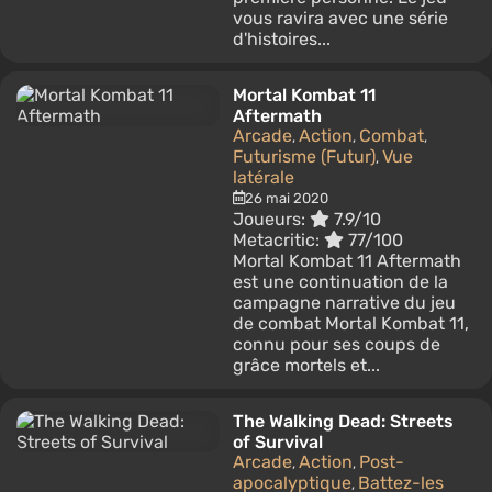
vous ravira avec une série
d'histoires...
Mortal Kombat 11
Aftermath
Arcade
Action
Combat
,
,
,
Futurisme (Futur)
Vue
,
latérale
26 mai 2020
Joueurs:
7.9/10
Metacritic:
77/100
Mortal Kombat 11 Aftermath
est une continuation de la
campagne narrative du jeu
de combat Mortal Kombat 11,
connu pour ses coups de
grâce mortels et...
The Walking Dead: Streets
of Survival
Arcade
Action
Post-
,
,
apocalyptique
Battez-les
,