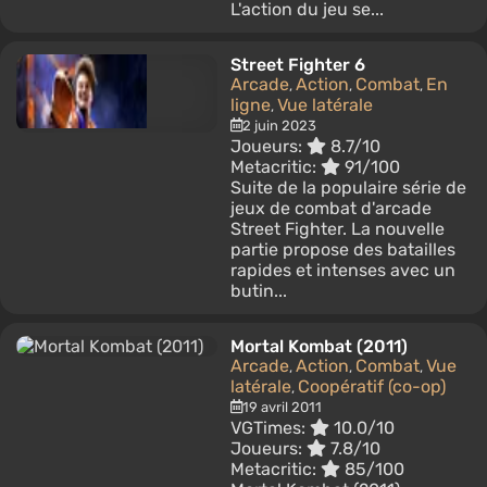
L'action du jeu se...
Street Fighter 6
Arcade
Action
Combat
En
,
,
,
ligne
Vue latérale
,
2 juin 2023
Joueurs:
8.7/10
Metacritic:
91/100
Suite de la populaire série de
jeux de combat d'arcade
Street Fighter. La nouvelle
partie propose des batailles
rapides et intenses avec un
butin...
Mortal Kombat (2011)
Arcade
Action
Combat
Vue
,
,
,
latérale
Coopératif (co-op)
,
19 avril 2011
VGTimes:
10.0/10
Joueurs:
7.8/10
Metacritic:
85/100