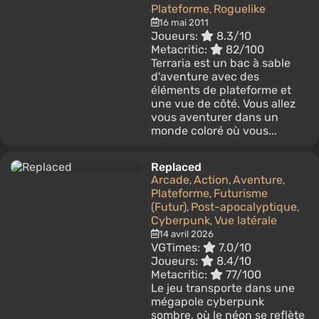
Plateforme
Roguelike
,
16 mai 2011
Joueurs:
8.3/10
Metacritic:
82/100
Terraria est un bac à sable
d'aventure avec des
éléments de plateforme et
une vue de côté. Vous allez
vous aventurer dans un
monde coloré où vous...
Replaced
Arcade
Action
Aventure
,
,
,
Plateforme
Futurisme
,
(Futur)
Post-apocalyptique
,
,
Cyberpunk
Vue latérale
,
14 avril 2026
VGTimes:
7.0/10
Joueurs:
8.4/10
Metacritic:
77/100
Le jeu transporte dans une
mégapole cyberpunk
sombre, où le néon se reflète