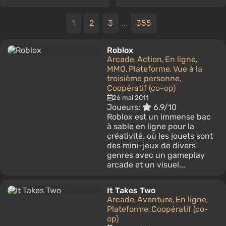
1
2
3
...
355
Roblox
Arcade
Action
En ligne
,
,
,
MMO
Plateforme
Vue à la
,
,
troisième personne
,
Coopératif (co-op)
26 mai 2011
Joueurs:
6.9/10
Roblox est un immense bac
à sable en ligne pour la
créativité, où les jouets sont
des mini-jeux de divers
genres avec un gameplay
arcade et un visuel...
It Takes Two
Arcade
Aventure
En ligne
,
,
,
Plateforme
Coopératif (co-
,
op)