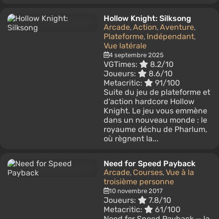
Hollow Knight: Silksong
Arcade
Action
Aventure
,
,
,
Plateforme
Indépendant
,
,
Vue latérale
4 septembre 2025
VGTimes:
8.2/10
Joueurs:
8.6/10
Metacritic:
91/100
Suite du jeu de plateforme et
d'action hardcore Hollow
Knight. Le jeu vous emmène
dans un nouveau monde : le
royaume déchu de Pharlum,
où règnent la...
Need for Speed Payback
Arcade
Courses
Vue à la
,
,
troisième personne
10 novembre 2017
Joueurs:
7.8/10
Metacritic:
61/100
Need for Speed Payback — la