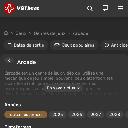
Jeux
Genres de jeux
Arcade
Dates de sortie
Jeux populaires
Anticipé
Arcade
L'arcade est un genre de jeux vidéo qui utilise une
mécanique de jeu simple. Souvent, peu d'attention est
accordée à l'intrigue et au développement des
En savoir plus
personnages. Les arcades sont conçues pour un
divertissement facile sans se plonger dans la nature des
événements. L'essentiel est le processus de jeu et sa
simplicité. Les arcades peuvent inclure des jeux de
Années
différents genres. Par exemple, dans les courses d'arcade,
il n'y a pas de physique réaliste, des armes sont souvent
Toutes les années
2025
2026
2027
2028
utilisées, et encore plus souvent, des bonus peuvent être
ramassés sur les pistes, tandis que le contrôle se résume à
Plateformes