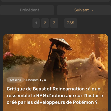
← Précédent
Suivant →
1
2
3
...
355
Articles
14 heures il y a
Critique de Beast of Reincarnation : à quoi
ressemble le RPG d'action axé sur l'histoire
créé par les développeurs de Pokémon ?