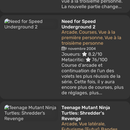
vue à la troisième personne.
La nouvelle partie change...
Need for Speed
Underground 2
Arcade
Courses
Vue à la
,
,
première personne
Vue à la
,
troisième personne
9 novembre 2004
Joueurs:
8.2/10
Metacritic:
76/100
Course d'arcade et
continuation de l'un des
volets les plus réussis de la
série. Cette fois, il y aura
encore plus de courses, plus
de réglages, plus...
Teenage Mutant Ninja
Turtles: Shredder's
Revenge
Arcade
Vue latérale
,
,
Futurisme (Futur)
Bandes
,