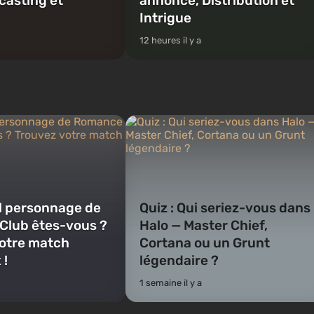
casting et
annonce, Distribution et
Intrigue
12 heures il y a
el personnage de
Quiz : Qui seriez-vous dans
Club êtes-vous ?
Halo — Master Chief,
otre match
Cortana ou un Grunt
 !
légendaire ?
1 semaine il y a