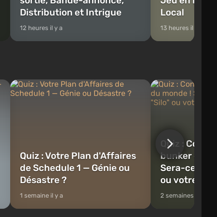
sortie, Bande-annonce,
Jeu en Ligne 
Distribution et Intrigue
Local
12 heures il y a
13 heures il y a
Quiz : Const
Quiz : Votre Plan d'Affaires
bunker de fi
de Schedule 1 — Génie ou
Sera-ce Vault
Désastre ?
ou votre bun
1 semaine il y a
2 semaines il y a