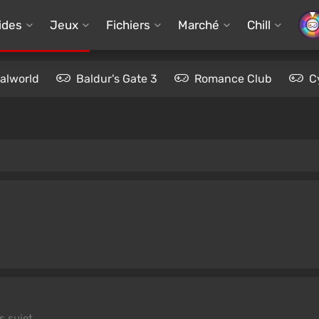
ides
Jeux
Fichiers
Marché
Chill
alworld
Baldur's Gate 3
Romance Club
C
s sujet.