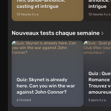
film, bande-annonce,
annonce, 
casting et intrigue
intrigue
12 heures il y a
12 heures il y a
Nouveaux tests chaque semaine
Quiz : Qu
Quiz: Skynet is already
Romance 
here. Can you win the war
Trouvez v
against John Connor?
amoureux
à l'instant
5 jours il y a