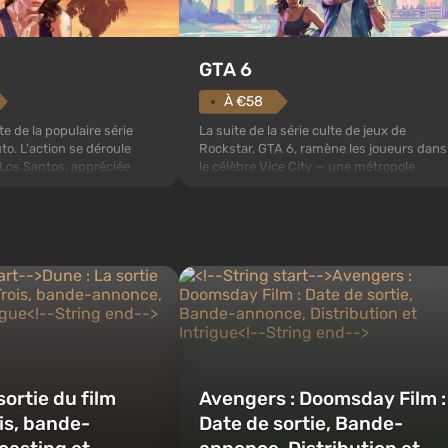
GTA 6
À €58
e de la populaire série
La suite de la série culte de jeux de
o. L'action se déroule
Rockstar, GTA 6, ramène les joueurs dans
e Los Santos, appréciée
le célèbre Vice City — une métropole
heft Auto: San Andreas .
ensoleillée au bord de l'océan, où se
 fois, le jeu racontera
déroule un véritable film d'action dans
ois personnages : Michael,
l'esprit des meilleurs films de mafia. Au
lin, entre lesquels vous
centre de l'attention se trouvent Lucia et
r...
Jason — un couple de...
sortie du film
Avengers : Doomsday Film :
is, bande-
Date de sortie, Bande-