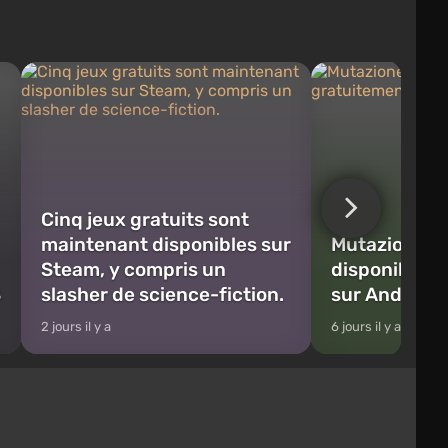
Cinq jeux gratuits sont
maintenant disponibles sur
Mutazione m
Steam, y compris un
disponible g
S
slasher de science-fiction.
sur Android 
2 jours il y a
6 jours il y a