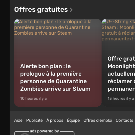
Offres gratuites
Offre grat
Alerte bon plan : le
Moonlight
prologue à la première
actuellem
personne de Quarantine
réclamer 
Zombies arrive sur Steam
permanen
10 heures il y a
13 heures il y a
Aide
Publicité
À propos
Équipe
Offres d'emploi
Contacts