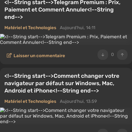
<!--String start-->Telegram Premium : Prix,
réalisation de quêtes et de missions difficiles. Ici, vous
Paiement et Comment Annuler<!--String
trouverez des guides pour des jeux de divers genres,
end-->
des tireurs et des RPG aux stratégies et plateformes,
ainsi que des guides sur le matériel et le dépannage
Matériel et Technologies
Aujourd'hui, 14:11
dans les jeux. Nous mettons constamment à jour les
informations et ajoutons de nouveaux conseils pour
vous aider à comprendre les mécanismes de jeu les
0
plus complexes.
Laisser un commentaire
<!--String start-->Comment changer votre
navigateur par défaut sur Windows, Mac,
Android et iPhone<!--String end-->
Matériel et Technologies
Aujourd'hui, 13:59