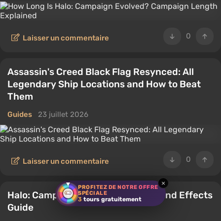
0
Laisser un commentaire
Assassin's Creed Black Flag Resynced: All
Legendary Ship Locations and How to Beat
Them
Guides
23 juillet 2026
0
Laisser un commentaire
×
PROFITEZ DE NOTRE OFFRE
Halo: Campaign Evolved All Skulls and Effects
SPÉCIALE
3
tours gratuitement
Guide