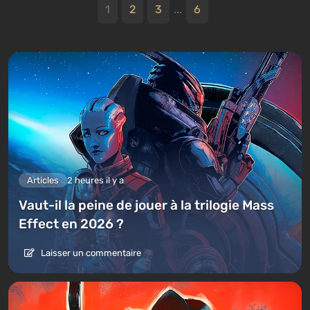
1
2
3
...
6
Articles
2 heures il y a
Vaut-il la peine de jouer à la trilogie Mass
Effect en 2026 ?
Laisser un commentaire