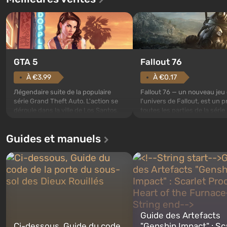
GTA 5
Fallout 76
À €3.99
À €0.17
Лégendaire suite de la populaire
Fallout 76 — un nouveau jeu
série Grand Theft Auto. L'action se
l'univers de Fallout, est un p
déroule dans la ville de Los Santos,
toutes les parties de la série
appréciée depuis Grand Theft Auto:
exception. Les événements
San Andreas . Pour la première fois,
commencent avec l'Abri 76, 
Guides et manuels
le jeu racontera l'histoire de trois
premier parmi ceux construi
personnages : Michael, Trevor et
Celui-ci, selon les spécialist
Franklin, entre lesquels vous
Vault-Tec, doit s'ouvrir en p
pourrez basculer...
après que des bombes nucléa
Guide des Artefacts
Ci-dessous, Guide du code
"Genshin Impact" : Sc