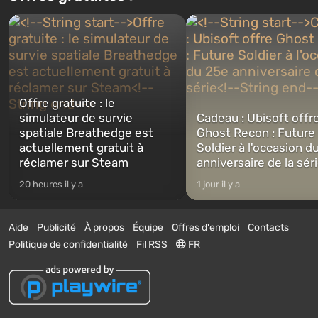
Offre gratuite : le
simulateur de survie
Cadeau : Ubisoft offr
spatiale Breathedge est
Ghost Recon : Future
actuellement gratuit à
Soldier à l'occasion d
réclamer sur Steam
anniversaire de la sér
20 heures il y a
1 jour il y a
Aide
Publicité
À propos
Équipe
Offres d'emploi
Contacts
Politique de confidentialité
Fil RSS
FR