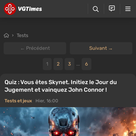
Tests
← Précédent
Suivant →
1
2
3
...
6
Quiz : Vous êtes Skynet. Initiez le Jour du
Jugement et vainquez John Connor !
Tests et jeux
Hier, 16:00