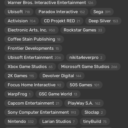
Warner Bros. Interactive Entertainment
126
Ubisoft
Paradox Interactive
Sega
718
152
391
Activision
CD Projekt RED
Deep Silver
704
21
153
Electronic Arts, Inc.
Rockstar Games
950
33
Coffee Stain Publishing
18
Frontier Developments
15
Ubisoft Entertainment
nikita4everpro
206
2
Xbox Game Studios
Microsoft Game Studios
65
266
2K Games
Devolver Digital
115
144
Focus Home Interactive
505 Games
92
101
WarpFrog
GSC Game World
1
13
Capcom Entertainment
PlayWay S.A.
21
162
Sony Computer Entertainment
Sloclap
193
2
Nintendo
Larian Studios
tinyBuild
332
7
75