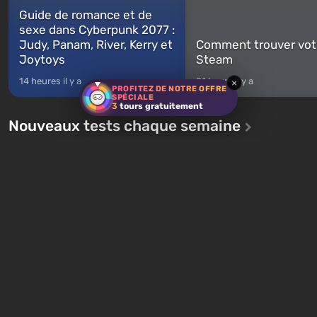
Guide de romance et de
sexe dans Cyberpunk 2077 :
Judy, Panam, River, Kerry et
Comment trouver vot
Joytoys
Steam
14 heures il y a
21 heure il y a
×
PROFITEZ DE NOTRE OFFRE
SPÉCIALE
3
tours gratuitement
Nouveaux tests chaque semaine
Quiz : Quel personna
Quiz : Vous êtes Skynet.
Romance Club êtes-v
Initiez le Jour du Jugement
Trouvez votre match
et vainquez John Connor !
amoureux !
1 jour il y a
1 semaine il y a