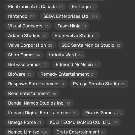
Electronic Arts Canada
Re-Logic
99
2
Nintendo
SEGA Enterprises Ltd.
114
255
Visual Concepts
Team Ninja
36
51
Arkane Studios
BlueTwelve Studio
17
1
Valve Corporation
SCE Santa Monica Studio
28
12
Shiro Games
Infinity Ward
14
23
NetEase Games
Edmund McMillen
22
11
BioWare
Remedy Entertainment
35
21
Respawn Entertainment
Ryu ga Gotoku Studio
11
25
Relic Entertainment
46
Bandai Namco Studios Inc.
10
Konami Digital Entertainment
Firaxis Games
35
23
Omega Force
KOEI TECMO GAMES CO., LTD.
71
27
Namco Limited
Crate Entertainment
168
4