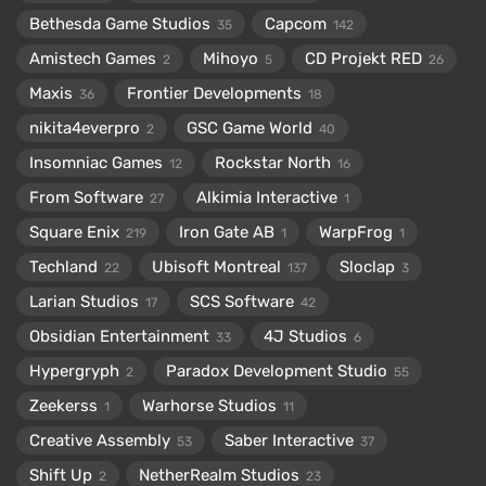
Bethesda Game Studios
Capcom
35
142
Amistech Games
Mihoyo
CD Projekt RED
2
5
26
Maxis
Frontier Developments
36
18
nikita4everpro
GSC Game World
2
40
Insomniac Games
Rockstar North
12
16
From Software
Alkimia Interactive
27
1
Square Enix
Iron Gate AB
WarpFrog
219
1
1
Techland
Ubisoft Montreal
Sloclap
22
137
3
Larian Studios
SCS Software
17
42
Obsidian Entertainment
4J Studios
33
6
Hypergryph
Paradox Development Studio
2
55
Zeekerss
Warhorse Studios
1
11
Creative Assembly
Saber Interactive
53
37
Shift Up
NetherRealm Studios
2
23