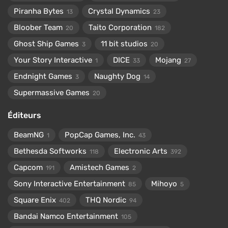
Piranha Bytes
Crystal Dynamics
13
23
Bloober Team
Taito Corporation
20
182
Ghost Ship Games
11 bit studios
3
20
Your Story Interactive
DICE
Mojang
1
33
27
Endnight Games
Naughty Dog
3
14
Supermassive Games
20
Éditeurs
BeamNG
PopCap Games, Inc.
1
43
Bethesda Softworks
Electronic Arts
118
392
Capcom
Amistech Games
191
2
Sony Interactive Entertainment
Mihoyo
85
5
Square Enix
THQ Nordic
402
94
Bandai Namco Entertainment
105