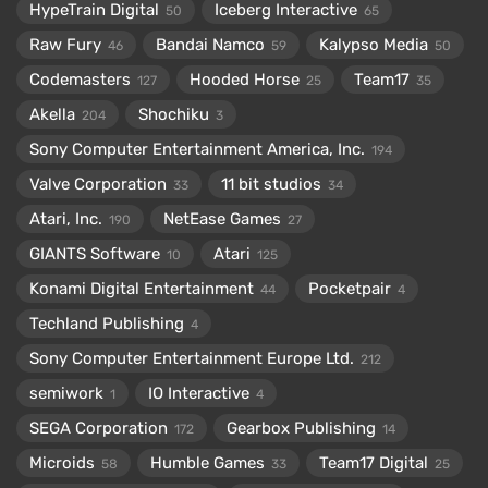
HypeTrain Digital
Iceberg Interactive
50
65
Raw Fury
Bandai Namco
Kalypso Media
46
59
50
Codemasters
Hooded Horse
Team17
127
25
35
Akella
Shochiku
204
3
Sony Computer Entertainment America, Inc.
194
Valve Corporation
11 bit studios
33
34
Atari, Inc.
NetEase Games
190
27
GIANTS Software
Atari
10
125
Konami Digital Entertainment
Pocketpair
44
4
Techland Publishing
4
Sony Computer Entertainment Europe Ltd.
212
semiwork
IO Interactive
1
4
SEGA Corporation
Gearbox Publishing
172
14
Microids
Humble Games
Team17 Digital
58
33
25