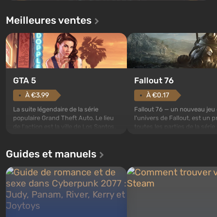
Meilleures ventes
GTA 5
Fallout 76
À €3.99
À €0.17
La suite légendaire de la série
Fallout 76 — un nouveau jeu
populaire Grand Theft Auto. Le lieu
l'univers de Fallout, est un p
de l'action est la ville de Los Santos,
toutes les parties de la série
appréciée déjà dans Grand Theft
exception. Les événements
Auto: San Andreas . Pour la première
commencent avec l'Abri 76, 
Guides et manuels
fois, le jeu raconte l'histoire de trois
premier parmi ceux construi
personnages : Michael, Trevor et
Celui-ci, selon les spécialist
Franklin, entre lesquels vous pouvez
Vault-Tec, doit s'ouvrir en p
bascule...
après que des bombes nucléa