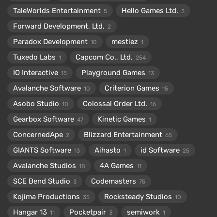
TaleWorlds Entertainment
Hello Games Ltd.
5
3
Forward Development, Ltd.
2
Paradox Development
mestiez
10
1
Tuxedo Labs
Capcom Co., Ltd.
1
254
IO Interactive
Playground Games
15
13
Avalanche Software
Criterion Games
10
15
Asobo Studio
Colossal Order Ltd.
10
16
Gearbox Software
Kinetic Games
47
1
ConcernedApe
Blizzard Entertainment
2
65
GIANTS Software
Aihasto
id Software
13
1
25
Avalanche Studios
4A Games
18
11
SCE Bend Studio
Codemasters
3
75
Kojima Productions
Rocksteady Studios
35
10
Hangar 13
Pocketpair
semiwork
11
3
1