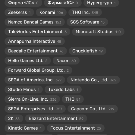
Фирма «1С»
Фирма «1С»
Hypergryph
0
0
1
Zeekerss
Konami
THQ Inc.
1
106
348
Namco Bandai Games
SCS Software
153
15
TaleWorlds Entertainment
Microsoft Studios
3
110
Annapurna Interactive
45
Daedalic Entertainment
Chucklefish
76
19
Hello Games Ltd.
Nacon
2
60
Forward Global Group, Ltd.
2
SEGA of America, Inc.
Nintendo Co., Ltd.
327
362
Studio Minus
Tuxedo Labs
1
1
Sierra On-Line, Inc.
THQ
336
81
SEGA Enterprises Ltd.
Capcom Co., Ltd.
357
219
2K
Blizzard Entertainment
35
59
Kinetic Games
Focus Entertainment
1
25