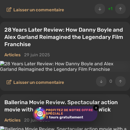
+1
Laisser un commentaire
28 Years Later Review: How Danny Boyle and
Alex Garland Reimagined the Legendary Film
Franchise
Articles
29 juin 2025
0
Laisser un commentaire
Ballerina Movie Review. Spectacular action
×
movie with a cute beauty and John Wick
PROFITEZ DE NOTRE OFFRE
SPÉCIALE
3
tours gratuitement
Articles
20 juin 2025