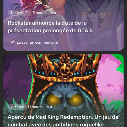
Nouvelles
15 heures il y a
Rockstar annonce la date de la
présentation prolongée de GTA 6
Laisser un commentaire
Articles
11 heures il y a
Aperçu de Mad King Redemption. Un jeu de
combat avec des ambitions roguelike