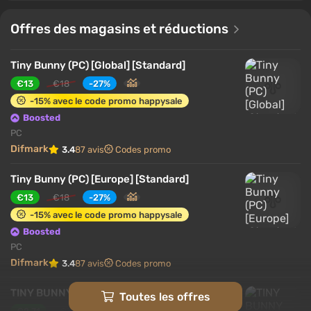
sœur du protagoniste voit chaque nuit par la fenêtre
un effrayant hibou de la taille d'un homme. Dans la
Offres des magasins et réductions
forêt, on peut parfois apercevoir d'horribles
silhouettes de créatures mystérieuses. D'un lointain
Tiny Bunny (PC) [Global] [Standard]
endroit, des sons de flûte à la fois envoûtants et
€13
€18
-27%
effrayants résonnent.
-15% avec le code promo happysale
Boosted
PC
Difmark
3.4
87 avis
Codes promo
Tiny Bunny (PC) [Europe] [Standard]
€13
€18
-27%
-15% avec le code promo happysale
Boosted
PC
Difmark
3.4
87 avis
Codes promo
TINY BUNNY Steam PC Gift AUTO DELIVERY
Toutes les offres