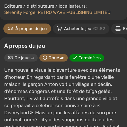
Éditeurs / distributeurs / localisateurs:
Serenity Forge
,
RETRO WAVE PUBLISHING LIMITED
À propos du jeu
Acheter le jeu
€2.82
E
À propos du jeu
Je joue
Joué
Terminé
74
48
115
Une nouvelle visuelle d'aventure avec des éléments
d'horreur. En regardant par la fenêtre d'une vieille
maison, le garçon Anton voit un village en déclin,
d'énormes congères et une forêt de taïga gelée.
Pourtant, il vivait autrefois dans une grande ville et
se préparait à célébrer son anniversaire à «
Disneyland ». Mais un jour, les affaires de son père
ont mal tourné - il y a des soupçons qu'il a eu des
problèmes avec un certain homme influent. Au final,