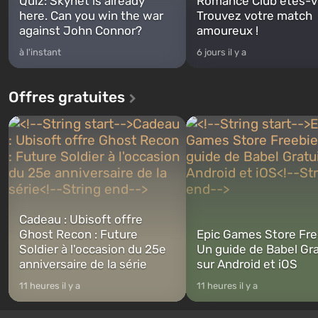
Quiz: Skynet is already
Romance Club êtes-v
here. Can you win the war
Trouvez votre match
against John Connor?
amoureux !
à l'instant
6 jours il y a
Offres gratuites
Cadeau : Ubisoft offre
Ghost Recon : Future
Epic Games Store Fre
Soldier à l'occasion du 25e
Un guide de Babel Gra
anniversaire de la série
sur Android et iOS
11 heures il y a
11 heures il y a