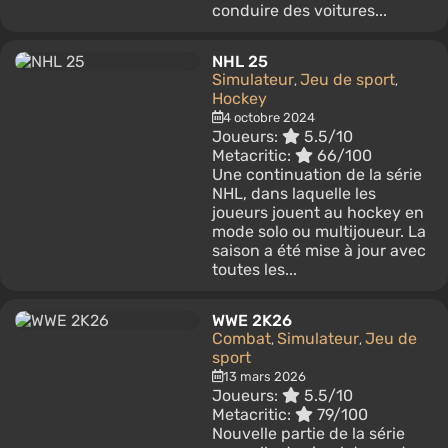
conduire des voitures...
NHL 25
Simulateur
Jeu de sport
,
,
Hockey
4 octobre 2024
Joueurs:
5.5/10
Metacritic:
66/100
Une continuation de la série
NHL, dans laquelle les
joueurs jouent au hockey en
mode solo ou multijoueur. La
saison a été mise à jour avec
toutes les...
WWE 2K26
Combat
Simulateur
Jeu de
,
,
sport
13 mars 2026
Joueurs:
5.5/10
Metacritic:
79/100
Nouvelle partie de la série