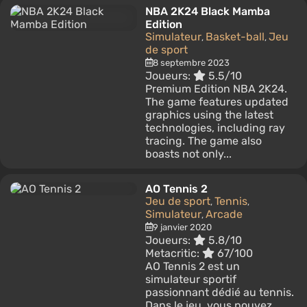
NBA 2K24 Black Mamba
Edition
Simulateur
Basket-ball
Jeu
,
,
de sport
8 septembre 2023
Joueurs:
5.5/10
Premium Edition NBA 2K24.
The game features updated
graphics using the latest
technologies, including ray
tracing. The game also
boasts not only...
AO Tennis 2
Jeu de sport
Tennis
,
,
Simulateur
Arcade
,
9 janvier 2020
Joueurs:
5.8/10
Metacritic:
67/100
AO Tennis 2 est un
simulateur sportif
passionnant dédié au tennis.
Dans le jeu, vous pouvez