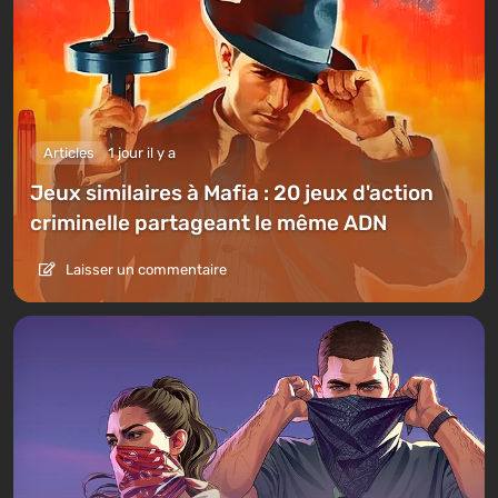
Articles
1 jour il y a
Jeux similaires à Mafia : 20 jeux d'action
criminelle partageant le même ADN
Laisser un commentaire