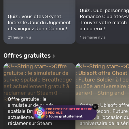
Quiz : Quel personna
Quiz : Vous êtes Skynet.
Romance Club êtes-v
Initiez le Jour du Jugement
Trouvez votre match
et vainquez John Connor !
amoureux !
21 heure il y a
1 semaine il y a
Offres gratuites
Offre gratuite : le
simulateur de survie
Cadeau : Ubisoft offr
×
PROFITEZ DE NOTRE OFFRE
spatiale Breathedge est
Ghost Recon : Future
SPÉCIALE
3
tours gratuitement
actuellement gratuit à
Soldier à l'occasion d
réclamer sur Steam
anniversaire de la sér