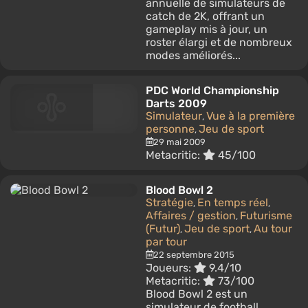
annuelle de simulateurs de
catch de 2K, offrant un
gameplay mis à jour, un
roster élargi et de nombreux
modes améliorés...
PDC World Championship
Darts 2009
Simulateur
Vue à la première
,
personne
Jeu de sport
,
29 mai 2009
Metacritic:
45/100
Blood Bowl 2
Stratégie
En temps réel
,
,
Affaires / gestion
Futurisme
,
(Futur)
Jeu de sport
Au tour
,
,
par tour
22 septembre 2015
Joueurs:
9.4/10
Metacritic:
73/100
Blood Bowl 2 est un
simulateur de football