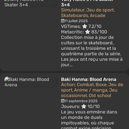
3+4
Simulateur
Jeu de sport
,
,
Skateboards
Arcade
,
11 juillet 2025
VGTimes:
7.2/10
Metacritic:
83/100
Collection mise à jour de
cultes sur le skateboard,
unissant la troisième et la
quatrième partie de la série.
Les jeux ont reçu une mise à
jour...
Baki Hanma: Blood Arena
Action
Combat
Boxe
Jeu de
,
,
,
sport
Anime / manga
Jeu
,
,
occasionnel
Old school
,
11 septembre 2025
Joueurs:
10/10
Le jeu vous emmène dans
un monde de duels
impitoyables, où chaque
combat exige précision,