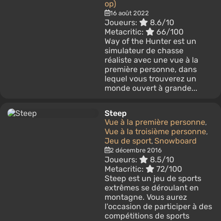
op)
16 août 2022
Joueurs:
8.6/10
Metacritic:
66/100
Way of the Hunter est un
simulateur de chasse
réaliste avec une vue à la
première personne, dans
lequel vous trouverez un
monde ouvert à grande...
Steep
Vue à la première personne
,
Vue à la troisième personne
,
Jeu de sport
Snowboard
,
2 décembre 2016
Joueurs:
8.5/10
Metacritic:
72/100
Steep est un jeu de sports
extrêmes se déroulant en
montagne. Vous aurez
l'occasion de participer à des
compétitions de sports