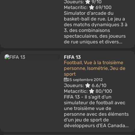
Joueurs:
9/10
Metacritic:
69/100
Simulator d'arcade du
basket-ball de rue. Le jeu a
des matchs dynamiques 3 à
3, des combinaisons
spectaculaires, des joueurs
de rue uniques et divers...
FIFA 13
Football
Vue à la troisième
,
personne
Isométrie
Jeu de
,
,
sport
25 septembre 2012
Joueurs:
6.6/10
Metacritic:
80/100
FIFA 13 - Il s'agit d'un
simulateur de football avec
une troisième vue de
personne avec des éléments
d'un jeu de sport de
développeurs d'EA Canada...