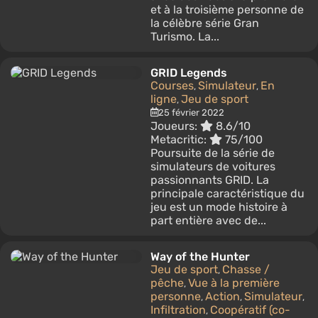
et à la troisième personne de
la célèbre série Gran
Turismo. La...
GRID Legends
Courses
Simulateur
En
,
,
ligne
Jeu de sport
,
25 février 2022
Joueurs:
8.6/10
Metacritic:
75/100
Poursuite de la série de
simulateurs de voitures
passionnants GRID. La
principale caractéristique du
jeu est un mode histoire à
part entière avec de...
Way of the Hunter
Jeu de sport
Chasse /
,
pêche
Vue à la première
,
personne
Action
Simulateur
,
,
,
Infiltration
Coopératif (co-
,