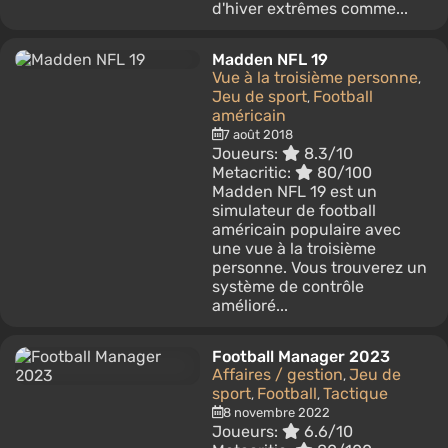
d'hiver extrêmes comme...
Madden NFL 19
Vue à la troisième personne
,
Jeu de sport
Football
,
américain
7 août 2018
Joueurs:
8.3/10
Metacritic:
80/100
Madden NFL 19 est un
simulateur de football
américain populaire avec
une vue à la troisième
personne. Vous trouverez un
système de contrôle
amélioré...
Football Manager 2023
Affaires / gestion
Jeu de
,
sport
Football
Tactique
,
,
8 novembre 2022
Joueurs:
6.6/10