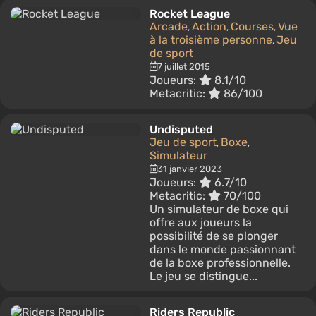
Rocket League
Arcade
Action
Courses
Vue
,
,
,
à la troisième personne
Jeu
,
de sport
7 juillet 2015
Joueurs:
8.1/10
Metacritic:
86/100
Undisputed
Jeu de sport
Boxe
,
,
Simulateur
31 janvier 2023
Joueurs:
6.7/10
Metacritic:
70/100
Un simulateur de boxe qui
offre aux joueurs la
possibilité de se plonger
dans le monde passionnant
de la boxe professionnelle.
Le jeu se distingue...
Riders Republic