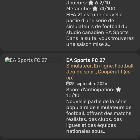
Joueurs:
6.2/10
Metacritic:
74/100
FIFA 21 est une nouvelle
partie d'une série de
simulateurs de football du
studio canadien EA Sports.
Dans la suite, vous trouverez
une saison mise à...
EA Sports FC 27
Simulateur
En ligne
Football
,
,
,
Jeu de sport
Coopératif (co-
,
op)
25 septembre 2026
Score d'anticipation:
10/10
Nouvelle partie de la série
populaire de simulateurs de
football, offrant des matchs
réalistes, des clubs, des
ligues et des équipes
nationales sous...