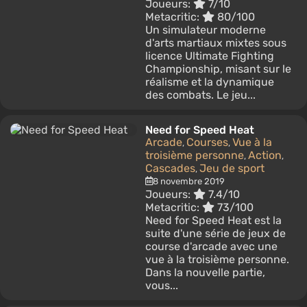
Joueurs:
7/10
Metacritic:
80/100
Un simulateur moderne
d'arts martiaux mixtes sous
licence Ultimate Fighting
Championship, misant sur le
réalisme et la dynamique
des combats. Le jeu...
Need for Speed Heat
Arcade
Courses
Vue à la
,
,
troisième personne
Action
,
,
Cascades
Jeu de sport
,
8 novembre 2019
Joueurs:
7.4/10
Metacritic:
73/100
Need for Speed ​​​​Heat est la
suite d'une série de jeux de
course d'arcade avec une
vue à la troisième personne.
Dans la nouvelle partie,
vous...