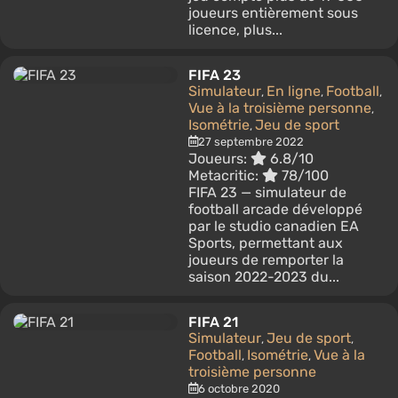
joueurs entièrement sous
licence, plus...
FIFA 23
Simulateur
En ligne
Football
,
,
,
Vue à la troisième personne
,
Isométrie
Jeu de sport
,
27 septembre 2022
Joueurs:
6.8/10
Metacritic:
78/100
FIFA 23 — simulateur de
football arcade développé
par le studio canadien EA
Sports, permettant aux
joueurs de remporter la
saison 2022-2023 du...
FIFA 21
Simulateur
Jeu de sport
,
,
Football
Isométrie
Vue à la
,
,
troisième personne
6 octobre 2020