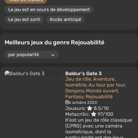
Le jeu est en cours de développement
Le jeu est sorti
Accès anticipé
Meilleurs jeux du genre Rejouabilité
Baldur's Gate 3
Jeu de rôle
Aventure
,
,
Isométrie
Au tour par tour
,
,
Donjons
Monde ouvert
,
,
Fantasy
Rejouabilité
,
6 octobre 2020
Joueurs:
8.5/10
Metacritic:
97/100
К'est un jeu de rôle classique
(CPRG) avec une caméra
isométrique, dont la
particularité est des lieux