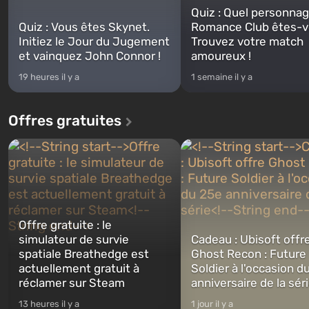
Quiz : Quel personna
Quiz : Vous êtes Skynet.
Romance Club êtes-v
Initiez le Jour du Jugement
Trouvez votre match
et vainquez John Connor !
amoureux !
19 heures il y a
1 semaine il y a
Offres gratuites
Offre gratuite : le
simulateur de survie
Cadeau : Ubisoft offr
spatiale Breathedge est
Ghost Recon : Future
actuellement gratuit à
Soldier à l'occasion d
réclamer sur Steam
anniversaire de la sér
13 heures il y a
1 jour il y a