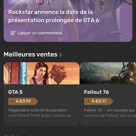
Nouvelles
1 jour il y a
Rockstar annonce la date de la
présentation prolongée de GTA 6
Laisser un commentaire
Meilleures ventes
GTA 5
Fallout 76
À €3.99
À €0.17
Лégendaire suite de la populaire
Fallout 76 — un nouveau jeu
série Grand Theft Auto. L'action se
l'univers de Fallout, est un p
déroule dans la ville de Los Santos,
toutes les parties de la série
appréciée depuis Grand Theft Auto:
exception. Les événements
San Andreas . Pour la première fois,
commencent avec l'Abri 76, 