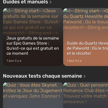
Guides et manuels
le jeu racontera l'histoire de trois
premier parmi ceux construi
personnages : Michael, Trevor et
Celui-ci, selon les spécialist
Franklin, entre lesquels vous
Vault-Tec, doit s'ouvrir en p
pourrez basculer...
après que des bombes nucléa
Jeux gratuits de la semaine
sur Epic Games Store :
Guide du Quartz Hexo
Qu'est-ce qui est gratuit en
de Palworld : Où le tr
ce moment
et le récolter
1 jour il y a
1 jour il y a
Nouveaux tests chaque semaine