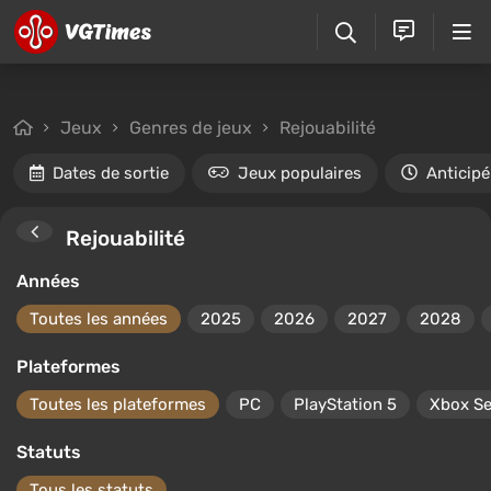
Jeux
Genres de jeux
Rejouabilité
Dates de sortie
Jeux populaires
Anticipé
Rejouabilité
Années
Toutes les années
2025
2026
2027
2028
Plateformes
Toutes les plateformes
PC
PlayStation 5
Xbox Se
Statuts
Tous les statuts