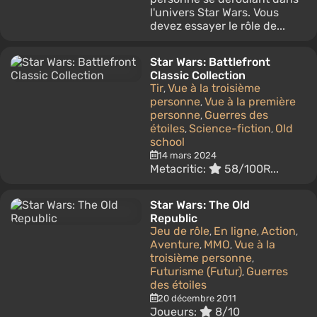
l'univers Star Wars. Vous
devez essayer le rôle de...
Star Wars: Battlefront
Classic Collection
Tir
Vue à la troisième
,
personne
Vue à la première
,
personne
Guerres des
,
étoiles
Science-fiction
Old
,
,
school
14 mars 2024
Metacritic:
58/100
R...
Star Wars: The Old
Republic
Jeu de rôle
En ligne
Action
,
,
,
Aventure
MMO
Vue à la
,
,
troisième personne
,
Futurisme (Futur)
Guerres
,
des étoiles
20 décembre 2011
Joueurs:
8/10