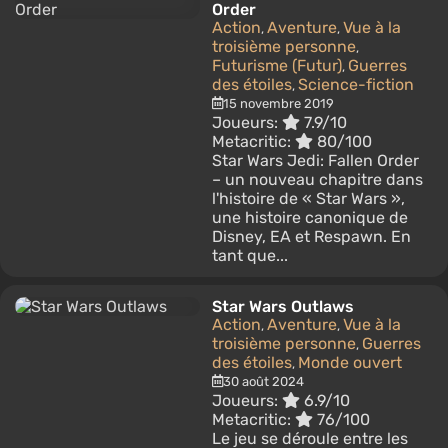
Order
Action
Aventure
Vue à la
,
,
troisième personne
,
Futurisme (Futur)
Guerres
,
des étoiles
Science-fiction
,
15 novembre 2019
Joueurs:
7.9/10
Metacritic:
80/100
Star Wars Jedi: Fallen Order
– un nouveau chapitre dans
l'histoire de « Star Wars »,
une histoire canonique de
Disney, EA et Respawn. En
tant que...
Star Wars Outlaws
Action
Aventure
Vue à la
,
,
troisième personne
Guerres
,
des étoiles
Monde ouvert
,
30 août 2024
Joueurs:
6.9/10
Metacritic:
76/100
Le jeu se déroule entre les