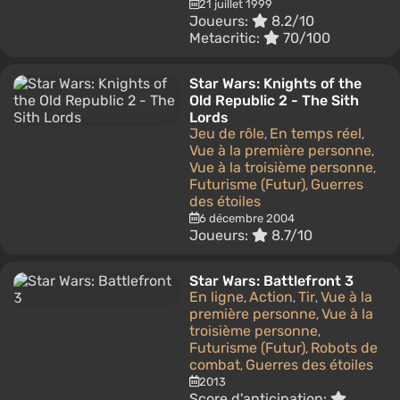
21 juillet 1999
Joueurs:
8.2/10
Metacritic:
70/100
Star Wars: Knights of the
Old Republic 2 - The Sith
Lords
Jeu de rôle
En temps réel
,
,
Vue à la première personne
,
Vue à la troisième personne
,
Futurisme (Futur)
Guerres
,
des étoiles
6 décembre 2004
Joueurs:
8.7/10
Star Wars: Battlefront 3
En ligne
Action
Tir
Vue à la
,
,
,
première personne
Vue à la
,
troisième personne
,
Futurisme (Futur)
Robots de
,
combat
Guerres des étoiles
,
2013
Score d'anticipation: