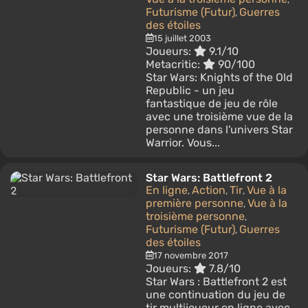
Futurisme (Futur)
Guerres
,
des étoiles
15 juillet 2003
Joueurs:
9.1/10
Metacritic:
90/100
Star Wars: Knights of the Old
Republic - un jeu
fantastique de jeu de rôle
avec une troisième vue de la
personne dans l'univers Star
Warrior. Vous...
Star Wars: Battlefront 2
En ligne
Action
Tir
Vue à la
,
,
,
première personne
Vue à la
,
troisième personne
,
Futurisme (Futur)
Guerres
,
des étoiles
17 novembre 2017
Joueurs:
7.8/10
Star Wars : Battlefront 2 est
une continuation du jeu de
tir multijoueur en ligne avec