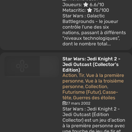
Joueurs:
6.6/10
Metacritic:
75/100
Star Wars : Galactic
Battlegrounds - le joueur
contrôle l'une des six
nations, passant à différents
"niveaux technologiques",
dont le nombre total...
Star Wars: Jedi Knight 2 -
Jedi Outcast (Collector's
Edition)
Action
Tir
Vue à la première
,
,
personne
Vue à la troisième
,
personne
Collection
,
,
Futurisme (Futur)
Casse-
,
tête
Guerres des étoiles
,
27 mars 2002
Star Wars : Jedi Knight 2 -
Jedi Outcast (Édition
Collector) est un jeu d'action
à la première personne avec
une touche de jeu de tir et