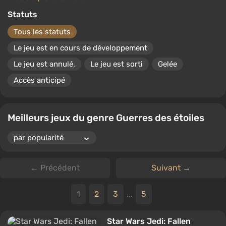
Statuts
Tous les statuts
Le jeu est en cours de développement
Le jeu est annulé.
Le jeu est sorti
Gelée
Accès anticipé
Meilleurs jeux du genre Guerres des étoiles
← Précédent
Suivant →
1
2
3
...
5
Star Wars Jedi: Fallen