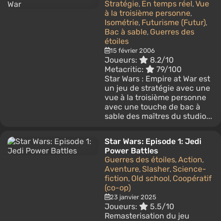
Stratégie
En temps réel
Vue
,
,
à la troisième personne
,
Isométrie
Futurisme (Futur)
,
,
Bac à sable
Guerres des
,
étoiles
15 février 2006
Joueurs:
8.2/10
Metacritic:
79/100
Star Wars : Empire at War est
un jeu de stratégie avec une
vue à la troisième personne
avec une touche de bac à
sable des maîtres du studio...
Star Wars: Episode 1: Jedi
Power Battles
Guerres des étoiles
Action
,
,
Aventure
Slasher
Science-
,
,
fiction
Old school
Coopératif
,
,
(co-op)
23 janvier 2025
Joueurs:
5.5/10
Remasterisation du jeu