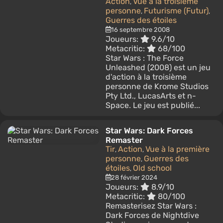
Action
Vue à la troisième
,
personne
Futurisme (Futur)
,
,
Guerres des étoiles
16 septembre 2008
Joueurs:
9.6/10
Metacritic:
68/100
Star Wars : The Force
Unleashed (2008) est un jeu
d'action à la troisième
personne de Krome Studios
Pty Ltd., LucasArts et n-
Space. Le jeu est publié...
Star Wars: Dark Forces
Remaster
Tir
Action
Vue à la première
,
,
personne
Guerres des
,
étoiles
Old school
,
28 février 2024
Joueurs:
8.9/10
Metacritic:
80/100
Remasterisez Star Wars :
Dark Forces de Nightdive