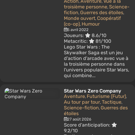
Action
Aventure
Vue à la
,
,
troisième personne
Science-
,
fiction
Guerres des étoiles
,
,
Monde ouvert
Coopératif
,
(co-op)
Humour
,
5 avril 2022
Joueurs:
8.6/10
Metacritic:
81/100
Lego Star Wars : The
Skywalker Saga est un jeu
d'action d'arcade avec vue à
la troisième personne dans
l'univers populaire Star Wars,
qui combine...
Star Wars Zero Company
Aventure
Futurisme (Futur)
,
,
Au tour par tour
Tactique
,
,
Science-fiction
Guerres des
,
étoiles
27 août 2026
Score d'anticipation:
9.2/10