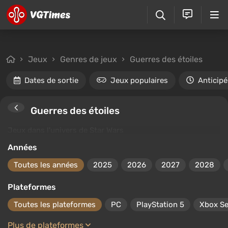
Jeux
Genres de jeux
Guerres des étoiles
Dates de sortie
Jeux populaires
Anticipé
Guerres des étoiles
En savoir plus
Jeux dans l'univers de Star Wars
Années
Toutes les années
2025
2026
2027
2028
Plateformes
Toutes les plateformes
PC
PlayStation 5
Xbox Se
Plus de plateformes