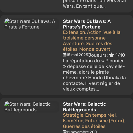
personne dans l'univers Star
Wars. En tant que...
Star Wars Outlaws: A
Pirate's Fortune
Extension
Action
Vue à la
,
,
troisième personne
,
Aventure
Guerres des
,
étoiles
Monde ouvert
,
Joueurs:
1/10
15 mai 2025
La réputation du « Pionnier
» dépasse celle de Kay elle-
même, alors le pirate
chevronné Hondo Ohnaka la
contacte. Il veut régler de
vieux comptes...
Star Wars: Galactic
Battlegrounds
Stratégie
En temps réel
,
,
Isométrie
Futurisme (Futur)
,
,
Guerres des étoiles
11 novembre 2001