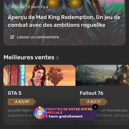
Articles
2 jours il y a
Aperçu de Mad King Redemption. Un jeu de
combat avec des ambitions roguelike
Laisser un commentaire
Meilleures ventes
GTA 5
Fallout 76
À €3.99
À €0.17
×
PROFITEZ DE NOTRE OFFRE
La suite légendaire de la série
Fallout 76 — un nouveau jeu
SPÉCIALE
populaire Grand Theft Auto. Le lieu
l'univers de Fallout, est un p
3
tours gratuitement
de l'action est la ville de Los Santos,
toutes les parties de la série
appréciée déjà dans Grand Theft
exception. Les événements