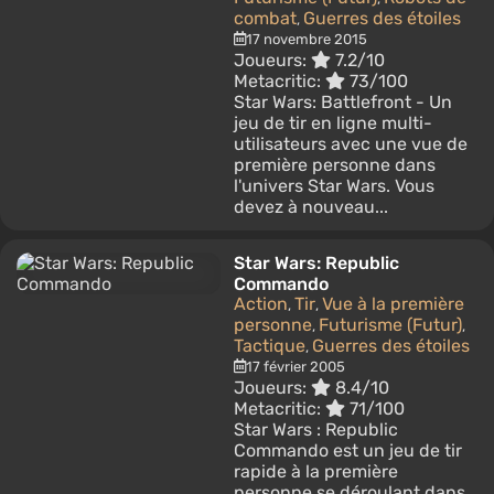
combat
Guerres des étoiles
,
17 novembre 2015
Joueurs:
7.2/10
Metacritic:
73/100
Star Wars: Battlefront - Un
jeu de tir en ligne multi-
utilisateurs avec une vue de
première personne dans
l'univers Star Wars. Vous
devez à nouveau...
Star Wars: Republic
Commando
Action
Tir
Vue à la première
,
,
personne
Futurisme (Futur)
,
,
Tactique
Guerres des étoiles
,
17 février 2005
Joueurs:
8.4/10
Metacritic:
71/100
Star Wars : Republic
Commando est un jeu de tir
rapide à la première
personne se déroulant dans