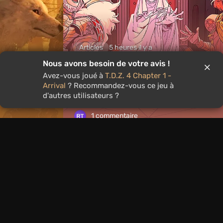
Articles
5 heures il y a
Nous avons besoin de votre avis !
 quoi
Que jouer ce week-end, du 8
Avez-vous joué à
T.D.Z. 4 Chapter 1 -
stoire créé
au 9 août : TOP 9 des choix d
Arrival
? Recommandez-vous ce jeu à
éditeurs de VGTimes
d'autres utilisateurs ?
1 commentaire