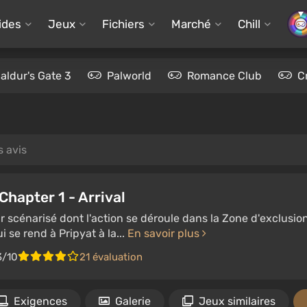
ides
Jeux
Fichiers
Marché
Chill
aldur's Gate 3
Palworld
Romance Club
C
s avis
 Chapter 1 - Arrival
ir scénarisé dont l'action se déroule dans la Zone d'exclusio
i se rend à Pripyat à la...
En savoir plus
3/10
21 évaluation
Exigences
Galerie
Jeux similaires