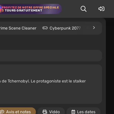
PROFITEZ DE NOTRE OFFRE SPÉCIALE
3
TOURS GRATUITEMENT
rime Scene Cleaner
Cyberpunk 2077
Kingdom C
n de Tchernobyl. Le protagoniste est le stalker
Avis et notes
Vidéo
Les dates