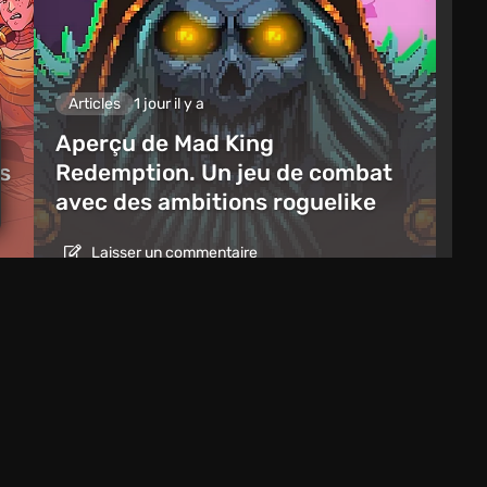
Articles
1 jour il y a
Aperçu de Mad King
es
Redemption. Un jeu de combat
avec des ambitions roguelike
Laisser un commentaire