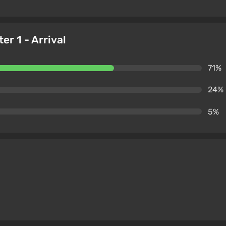
er 1 - Arrival
71%
24%
5%