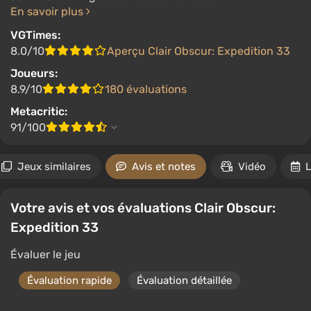
En savoir plus
VGTimes:
8.0/10
Aperçu Clair Obscur: Expedition 33
Joueurs:
8.9/10
180 évaluations
Metacritic:
91/100
Jeux similaires
Avis et notes
Vidéo
L
Votre avis et vos évaluations Clair Obscur:
Expedition 33
Évaluer le jeu
Évaluation rapide
Évaluation détaillée