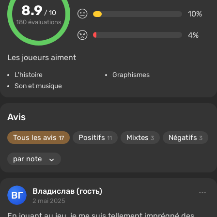
8.9
/ 10
10%
180 évaluations
4%
Les joueurs aiment
L'histoire
Graphismes
Son et musique
Avis
Tous les avis
Positifs
Mixtes
Négatifs
17
11
3
3
Владислав (гость)
2 mai 2025
En jouant au jeu, je me suis tellement imprégné des