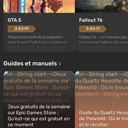
GTA 5
Fallout 76
À €3.99
À €0.17
Лégendaire suite de la populaire
Fallout 76 — un nouveau jeu
série Grand Theft Auto. L'action se
l'univers de Fallout, est un p
déroule dans la ville de Los Santos,
toutes les parties de la série
appréciée depuis Grand Theft Auto:
exception. Les événements
San Andreas . Pour la première fois,
commencent avec l'Abri 76, 
Guides et manuels
le jeu racontera l'histoire de trois
premier parmi ceux construi
personnages : Michael, Trevor et
Celui-ci, selon les spécialist
Franklin, entre lesquels vous
Vault-Tec, doit s'ouvrir en p
pourrez basculer...
après que des bombes nucléa
Jeux gratuits de la semaine
sur Epic Games Store :
Guide du Quartz Hexo
Qu'est-ce qui est gratuit en
de Palworld : Où le tr
ce moment
et le récolter