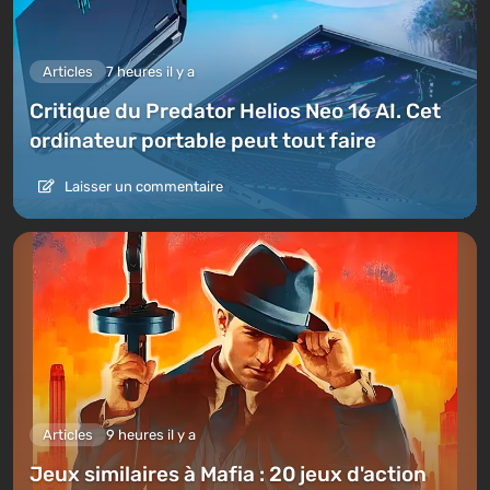
Articles
7 heures il y a
Critique du Predator Helios Neo 16 AI. Cet
ordinateur portable peut tout faire
Laisser un commentaire
Articles
9 heures il y a
Jeux similaires à Mafia : 20 jeux d'action