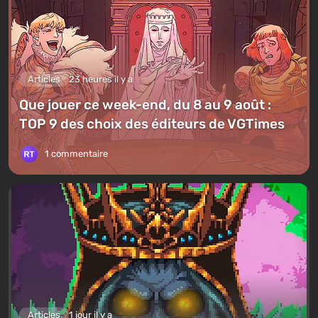
Articles
23 heures il y a
Que jouer ce week-end, du 8 au 9 août :
TOP 9 des choix des éditeurs de VGTimes
1 commentaire
Articles
1 jour il y a