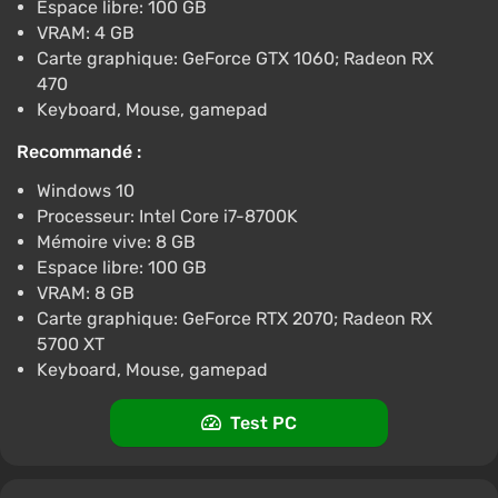
Assassins Creed Shadows (PC) [Global
Espace libre: 100 GB
(without JP)] [Standard]
VRAM: 4 GB
Carte graphique: GeForce GTX 1060; Radeon RX
€24
€25
-4%
470
-15% avec le code promo happysale
Keyboard, Mouse, gamepad
Boosted
PC
Recommandé :
Difmark
3.4
87 avis
Codes promo
Windows 10
Assassins Creed Shadows (PC) [Global
Processeur: Intel Core i7-8700K
(without JP)] [Deluxe Edition]
Mémoire vive: 8 GB
€31
Espace libre: 100 GB
VRAM: 8 GB
-15% avec le code promo happysale
Carte graphique: GeForce RTX 2070; Radeon RX
Boosted
PC
5700 XT
Difmark
Keyboard, Mouse, gamepad
3.4
87 avis
Codes promo
Assassins Creed Shadows (PC) [Rest of the
Test PC
world] [Deluxe Edition]
€31
€32
-3%
-15% avec le code promo happysale