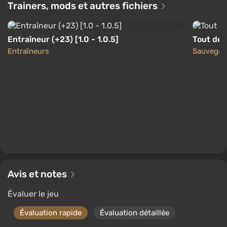
Trainers, mods et autres fichiers
Boosted
PC
Difmark
3.4
87 avis
Codes promo
Entraîneur (+23) [1.0 - 1.0.5]
Tout déb
Entraîneurs
Sauvegar
Avis et notes
Évaluer le jeu
Évaluation rapide
Évaluation détaillée