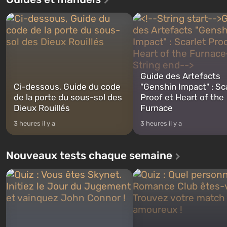
personnages : Michael, Trevor et
Celui-ci, selon les spécialist
Franklin, entre lesquels vous
Vault-Tec, doit s'ouvrir en p
pourrez basculer...
après que des bombes nucléa
Guide des Artefacts
Ci-dessous, Guide du code
"Genshin Impact" : Sc
de la porte du sous-sol des
Proof et Heart of the
Dieux Rouillés
Furnace
3 heures il y a
3 heures il y a
Nouveaux tests chaque semaine