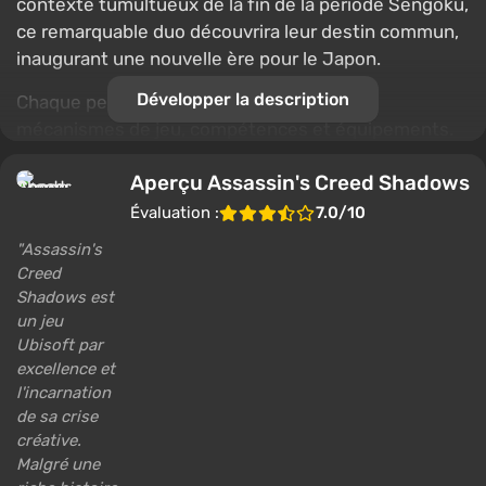
contexte tumultueux de la fin de la période Sengoku,
ce remarquable duo découvrira leur destin commun,
inaugurant une nouvelle ère pour le Japon.
Développer la description
Chaque personnage possède ses propres
mécanismes de jeu, compétences et équipements.
L'une des principales caractéristiques du jeu est le
Aperçu Assassin's Creed Shadows
changement dynamique des saisons. Chaque saison
ouvre de nouvelles mécaniques et de nouveaux
Évaluation :
7.0/10
lieux. Autre particularité, l'abri, qui peut être
Assassin's
personnalisé en modifiant l'agencement, les
Creed
décorations et les décorations. Dans ce document,
Shadows est
les joueurs peuvent former des alliés, créer des
un jeu
équipements et interagir avec des personnages.
Ubisoft par
excellence et
l'incarnation
de sa crise
créative.
Malgré une