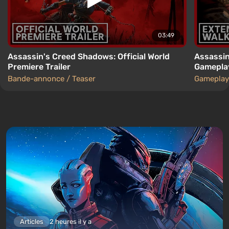
03:49
Assassin's Creed Shadows: Official World
Assassin
Premiere Trailer
Gameplay
Bande-annonce / Teaser
Gameplay
Articles
2 heures il y a