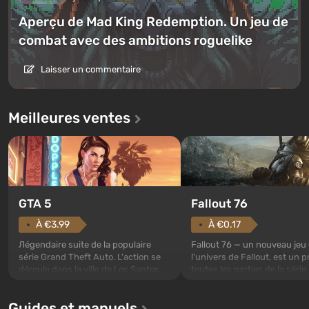
Aperçu de Mad King Redemption. Un jeu de
combat avec des ambitions roguelike
Laisser un commentaire
Meilleures ventes
GTA 5
Fallout 76
À €3.99
À €0.17
Лégendaire suite de la populaire
Fallout 76 — un nouveau jeu
série Grand Theft Auto. L'action se
l'univers de Fallout, est un p
déroule dans la ville de Los Santos,
toutes les parties de la série
appréciée depuis Grand Theft Auto:
exception. Les événements
San Andreas . Pour la première fois,
commencent avec l'Abri 76, 
Guides et manuels
le jeu racontera l'histoire de trois
premier parmi ceux construi