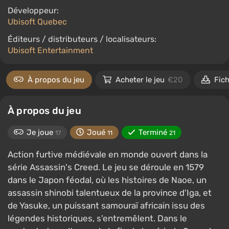
Développeur:
Ubisoft Quebec
Éditeurs / distributeurs / localisateurs:
Ubisoft Entertainment
À propos du jeu
Acheter le jeu
€20
Fich
À propos du jeu
Je joue
Joué
Terminé
17
11
21
Action furtive médiévale en monde ouvert dans la
série Assassin's Creed. Le jeu se déroule en 1579
dans le Japon féodal, où les histoires de Naoe, un
assassin shinobi talentueux de la province d'Iga, et
de Yasuke, un puissant samouraï africain issu des
légendes historiques, s'entremêlent. Dans le