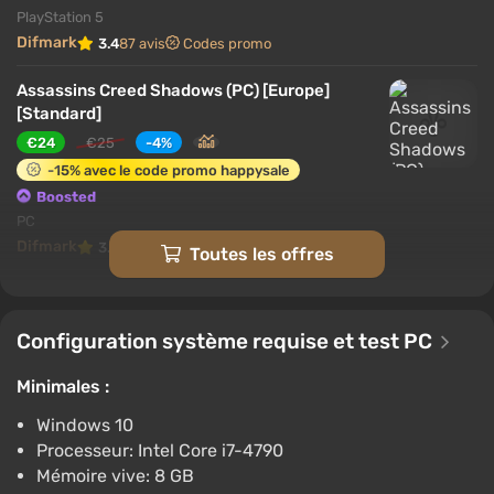
PlayStation 5
Difmark
3.4
87 avis
Codes promo
Assassins Creed Shadows (PC) [Europe]
[Standard]
€24
€25
-4%
-15% avec le code promo happysale
Boosted
PC
Difmark
3.4
87 avis
Codes promo
Toutes les offres
Assassins Creed Shadows (PC) [Global]
[Standard]
Configuration système requise et test PC
€24
€29
-17%
-15% avec le code promo happysale
Minimales :
Boosted
Windows 10
PC
Processeur: Intel Core i7-4790
Difmark
3.4
87 avis
Codes promo
Mémoire vive: 8 GB