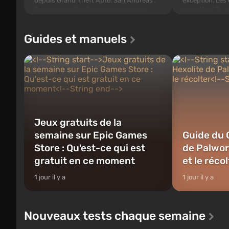
depuis Grand Theft Auto: San Andreas .
exception. Le
Pour la première fois, le jeu racontera
avec l'Abri 76,
l'histoire de trois personnages : Michael,
construits. Celu
Trevor et Franklin, entre lesquels vous
de Vault-Tec, d
Guides et manuels
pourrez basculer...
après que des 
Jeux gratuits de la
semaine sur Epic Games
Guide du 
Store : Qu'est-ce qui est
de Palworl
gratuit en ce moment
et le réco
1 jour il y a
1 jour il y a
Nouveaux tests chaque semaine