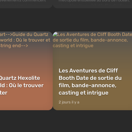
métropole ensoleillée au bord de l'océan,
s événements commencent
où se déroule un véritable film d'action
 le premier parmi ceux
dans le style des meilleurs films de mafia.
i-ci, selon les spécialistes
Au centre de l'histoire, Lucie et Jason —
oit s'ouvrir en premier
un coupl...
bombes nucléaires...
Les Aventures de Cliff
Quartz Hexolite
Booth Date de sortie du
d : Où le trouver
film, bande-annonce,
lter
casting et intrigue
2 jours il y a