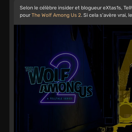
Selon le célèbre insider et blogueur eXtas1s, Te
pour
The Wolf Among Us 2
. Si cela s'avère vrai, 