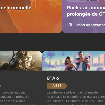
ion criminelle
Rockstar annonc
prolongée de GT
Laisser un comment
GTA 6
À €58
La suite de la série emblématique de
n nouveau jeu dans
Rockstar, GTA 6, ramène les joueurs dans
lout, est un préquel à
le quartier qu'ils aiment : Vice City — une
es de la série sans