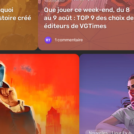
 quoi
Que jouer ce week-end, du 8
stoire créé
au 9 août : TOP 9 des choix d
éditeurs de VGTimes
1 commentaire
Nouvelles
1 jour il y a