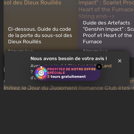
Guide des Artefacts
Ci-dessous, Guide du code
"Genshin Impact" : Sc
de la porte du sous-sol des
Proof et Heart of the
Dieux Rouillés
Furnace
8 heures il y a
8 heures il y a
Nous avons besoin de votre avis !
Avez-vous joué à
This Land is My Land
×
Nouveaux tests chaque semaine
PROFITEZ DE NOTRE OFFRE
? Recommandez-vous ce jeu à
SPÉCIALE
3
tours gratuitement
d'autres utilisateurs ?
Quiz : Quel personna
Quiz : Vous êtes Skynet.
Romance Club êtes-v
Initiez le Jour du Jugement
Trouvez votre match
et vainquez John Connor !
amoureux !