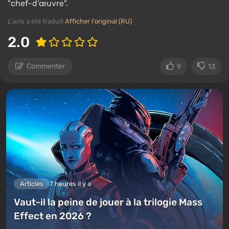
"chef-d'œuvre".
L'avis a été traduit
Afficher l'original (RU)
2.0
Commenter
9
13
Articles
7 heures il y a
Vaut-il la peine de jouer à la trilogie Mass
Effect en 2026 ?