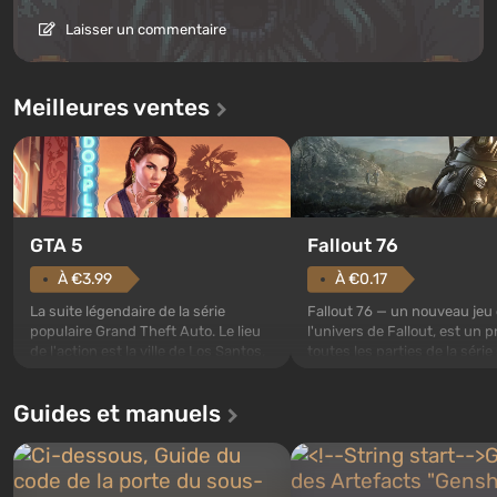
Laisser un commentaire
Meilleures ventes
GTA 5
Fallout 76
À €3.99
À €0.17
La suite légendaire de la série
Fallout 76 — un nouveau jeu
populaire Grand Theft Auto. Le lieu
l'univers de Fallout, est un p
de l'action est la ville de Los Santos,
toutes les parties de la série
appréciée déjà dans Grand Theft
exception. Les événements
Auto: San Andreas . Pour la première
commencent avec l'Abri 76, 
Guides et manuels
fois, le jeu raconte l'histoire de trois
premier parmi ceux construi
personnages : Michael, Trevor et
Celui-ci, selon les spécialist
Franklin, entre lesquels vous pouvez
Vault-Tec, doit s'ouvrir en p
bascule...
après que des bombes nucléa