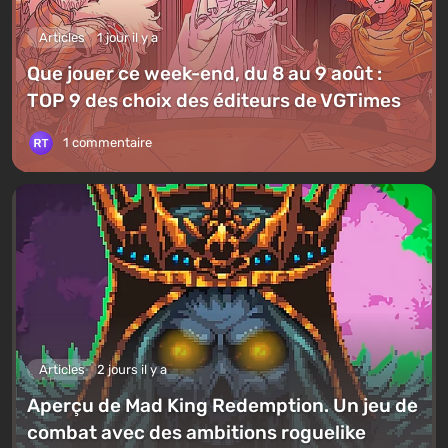
Articles
1 jour il y a
Que jouer ce week-end, du 8 au 9 août :
TOP 9 des choix des éditeurs de VGTimes
1 commentaire
Articles
2 jours il y a
Aperçu de Mad King Redemption. Un jeu de
combat avec des ambitions roguelike