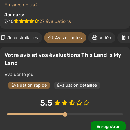
En savoir plus
Joueurs:
7/10
27 évaluations
Jeux similaires
Avis et notes
Vidéo
L
Votre avis et vos évaluations This Land is My
Land
Évaluer le jeu
Évaluation rapide
Évaluation détaillée
5.5
Enregistrer